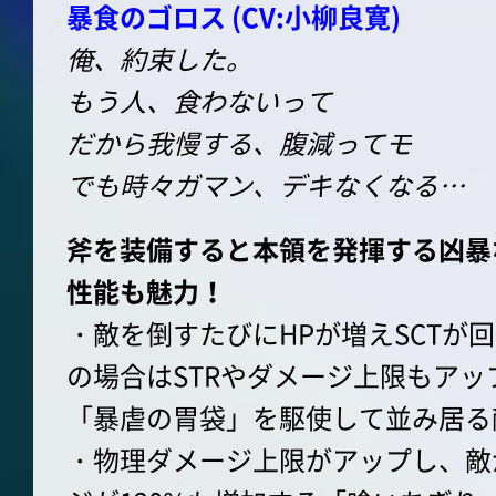
暴食のゴロス (CV:小柳良寛)
俺、約束した。
もう人、食わないって
だから我慢する、腹減ってモ
でも時々ガマン、デキなくなる…
斧を装備すると本領を発揮する凶暴
性能も魅力！
・敵を倒すたびにHPが増えSCTが
の場合はSTRやダメージ上限もア
「暴虐の胃袋」を駆使して並み居る
・物理ダメージ上限がアップし、敵