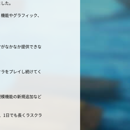
ました。
く機能やグラフィック、
。
ツがなかなか提供できな
クラをプレイし続けてく
規模機能の新規追加など
、1日でも長くラスクラ