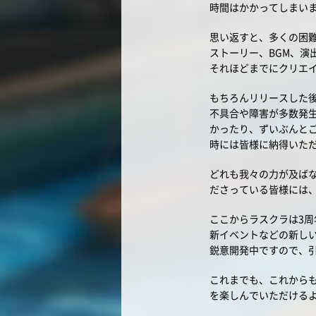
時間はかかってしまい
思い返すと、多くの困
ストーリー、BGM、演
それほどまでにクリエ
もちろんリリースした
不具合や障害が多数発
かったり、ずいぶんと
時には皆様に納得いた
どれも我々の力が及ば
ださっている皆様には
ここからラスクラは3
新イベントなどの新し
鋭意開発中ですので、
これまでも、これから
を楽しんでいただける