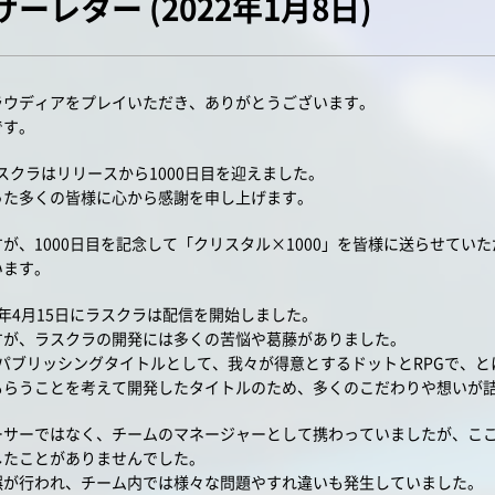
ーレター (2022年1月8日)
ラウディアをプレイいただき、ありがとうございます。
です。
ラスクラはリリースから1000日目を迎えました。
った多くの皆様に心から感謝を申し上げます。
が、1000日目を記念して「クリスタル×1000」を皆様に送らせてい
います。
19年4月15日にラスクラは配信を開始しました。
すが、ラスクラの開発には多くの苦悩や葛藤がありました。
てのパブリッシングタイトルとして、我々が得意とするドットとRPGで、
もらうことを考えて開発したタイトルのため、多くのこだわりや想いが
ーサーではなく、チームのマネージャーとして携わっていましたが、こ
したことがありませんでした。
誤が行われ、チーム内では様々な問題やすれ違いも発生していました。