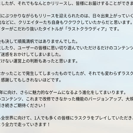
ましたが、それでもなんとかリリースし、皆様にお届けすることができ
難にぶつかりながらもリリースを迎えられたのは、日々出来上がってい
出などに、クリエイターたち自身もワクワクしていたからだと思います
イターがこだわり抜いたタイトルが「ラストクラウディア」です。
後も決して順風満帆ではありませんでした。
生したり、ユーザーの皆様に思い切り遊んでいただけるだけのコンテン
ご迷惑をおかけしてしまいました。
だけない運営上の判断もあったと思います。
なかったことで発生してしまったものでしたが、それでも変わらずラス
、感謝してもしきれないほどです。
周年に向け、さらに魅力的なゲームになるよう進化をしてまいります。
いコンテンツ、これまで改修できなかった機能のバージョンアップ、大
引き続きご期待ください！
も全世界に向けて、1人でも多くの皆様にラスクラをプレイしていただき
よう全力で走っていきます！