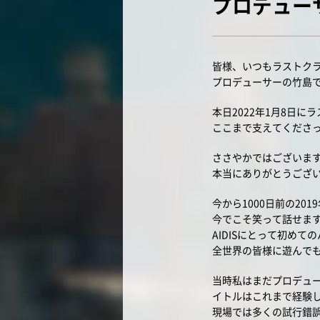
プロデューサ
皆様、いつもラストク
プロデューサーの竹島
本日2022年1月8日に
ここまで支えてくださ
ささやかではございます
本当にありがとうござ
今から1000日前の20
今でこそ笑って話せま
AIDISにとって初め
全世界の皆様に遊んで
当時私はまだプロデュ
イトルはこれまで経験
現場では多くの試行錯