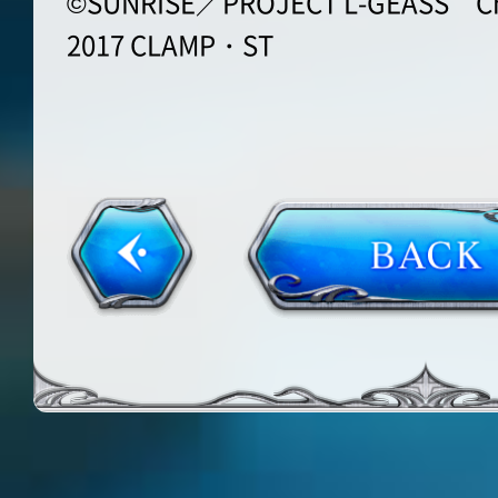
©SUNRISE／PROJECT L-GEASS Char
2017 CLAMP・ST