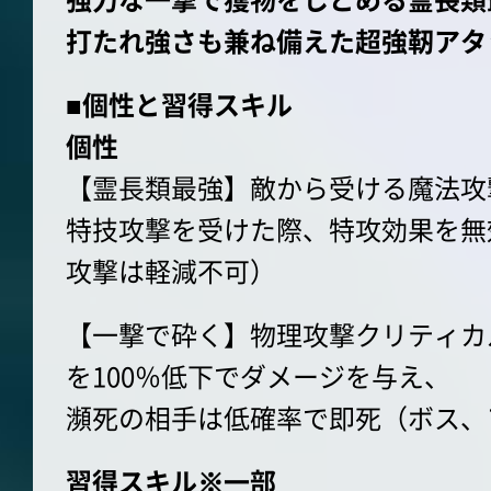
打たれ強さも兼ね備えた超強靭アタ
■個性と習得スキル
個性
【霊長類最強】敵から受ける魔法攻
特技攻撃を受けた際、特攻効果を無
攻撃は軽減不可）
【一撃で砕く】物理攻撃クリティカ
を100％低下でダメージを与え、
瀕死の相手は低確率で即死（ボス、
習得スキル※一部