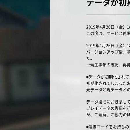
データが初
2019年4月26日（金
この度は、サービス再
2019年4月26日（金）
バージョンアップ後、
た。
⇒発生事象の確認、再
■データが初期化されて
初期化されてしまった
元データと現データと
データ復旧におきまし
プレイデータの復旧を
が、ご理解、ご協力の
■連携コードをお持ちの