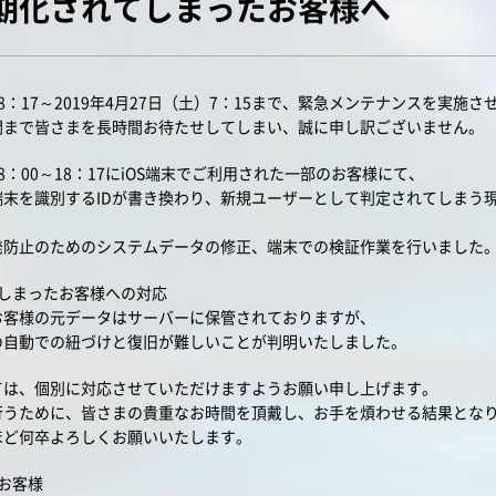
期化されてしまったお客様へ
）18：17～2019年4月27日（土）7：15まで、緊急メンテナンスを実施
開まで皆さまを長時間お待たせしてしまい、誠に申し訳ございません。
18：00～18：17にiOS端末でご利用された一部のお客様にて、
端末を識別するIDが書き換わり、新規ユーザーとして判定されてしまう
発防止のためのシステムデータの修正、端末での検証作業を行いました
しまったお客様への対応
お客様の元データはサーバーに保管されておりますが、
の自動での紐づけと復旧が難しいことが判明いたしました。
ては、個別に対応させていただけますようお願い申し上げます。
行うために、皆さまの貴重なお時間を頂戴し、お手を煩わせる結果とな
ほど何卒よろしくお願いいたします。
お客様