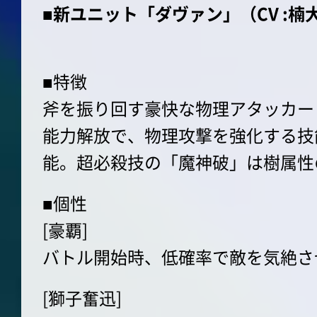
■新ユニット「ダヴァン」（CV :楠
■特徴
斧を振り回す豪快な物理アタッカー
能力解放で、物理攻撃を強化する技
能。超必殺技の「魔神破」は樹属性
■個性
[豪覇]
バトル開始時、低確率で敵を気絶させ
[獅子奮迅]